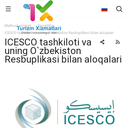
Matbuot xizmati
Yangiliklar
ICESCO tashkiloti va uning O`zbekiston Resbuplikasi bilan aloqalari
ICESCO tashkiloti va
uning O`zbekiston
Resbuplikasi bilan aloqalari