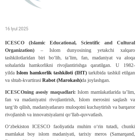
16 Iyul 2025
ICESCO (Islamic Educational, Scientific and Cultural
Organization)
– Islom dunyosining yetakchi xalqaro
tashkilotlaridan biri bo‘lib, ta’lim, fan, madaniyat va aloqa
sohalarida hamkorlikni rivojlantirishga qaratilgan. U 1982-
yilda
Islom hamkorlik tashkiloti (IHT)
tarkibida tashkil etilgan
va shtab-kvartirasi
Rabot (Marokash)
da joylashgan.
ICESCOning asosiy maqsadlari:
Islom mamlakatlarida ta’lim,
fan va madaniyatni rivojlantirish, Islom merosini saqlash va
targ‘ib qilish, madaniyatlararo muloqotni kuchaytirish va barqaror
rivojlanish va innovatsiyalarni qo‘llab-quvvatlash.
O‘zbekiston ICESCO faoliyatida muhim o‘rin tutadi, chunki
mamlakat boy islom madaniyati, tarixiy meros (Samarqand,