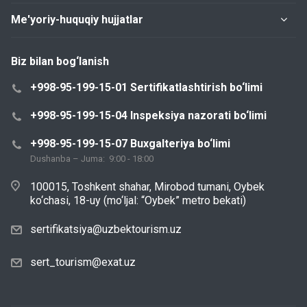
Me'yoriy-huquqiy hujjatlar
Biz bilan bog‘lanish
+998-95-199-15-01 Sertifikatlashtirish bo‘limi
+998-95-199-15-04 Inspeksiya nazorati bo‘limi
+998-95-199-15-07 Buxgalteriya bo‘limi
Dushanba – Juma: 9:00 - 18:00
100015, Toshkent shahar, Mirobod tumani, Oybek
ko‘chasi, 18-uy (mo‘ljal: “Oybek” metro bekati)
sertifikatsiya@uzbektourism.uz
sert_tourism@exat.uz