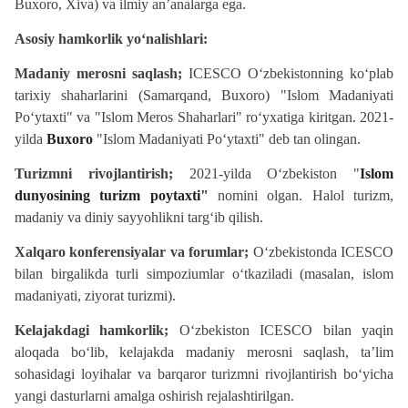
Buxoro, Xiva) va ilmiy an’analarga ega.
Asosiy hamkorlik yo‘nalishlari:
Madaniy merosni saqlash;
ICESCO O‘zbekistonning ko‘plab
tarixiy shaharlarini (Samarqand, Buxoro) "Islom Madaniyati
Po‘ytaxti" va "Islom Meros Shaharlari" ro‘yxatiga kiritgan. 2021-
yilda
Buxoro
"Islom Madaniyati Po‘ytaxti" deb tan olingan.
Turizmni rivojlantirish;
2021-yilda O‘zbekiston "
Islom
dunyosining turizm poytaxti"
nomini olgan. Halol turizm,
madaniy va diniy sayyohlikni targ‘ib qilish.
Xalqaro konferensiyalar va forumlar;
O‘zbekistonda ICESCO
bilan birgalikda turli simpoziumlar o‘tkaziladi (masalan, islom
madaniyati, ziyorat turizmi).
Kelajakdagi hamkorlik;
O‘zbekiston ICESCO bilan yaqin
aloqada bo‘lib, kelajakda madaniy merosni saqlash, ta’lim
sohasidagi loyihalar va barqaror turizmni rivojlantirish bo‘yicha
yangi dasturlarni amalga oshirish rejalashtirilgan.