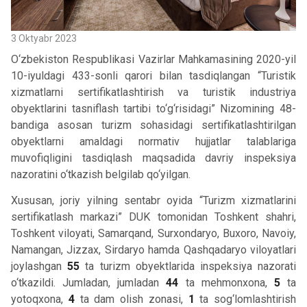
3 Oktyabr 2023
O‘zbekiston Respublikasi Vazirlar Mahkamasining 2020-yil
10-iyuldagi 433-sonli qarori bilan tasdiqlangan “Turistik
xizmatlarni sertifikatlashtirish va turistik industriya
obyektlarini tasniflash tartibi to‘g‘risidagi” Nizomining 48-
bandiga asosan turizm sohasidagi sertifikatlashtirilgan
obyektlarni amaldagi normativ hujjatlar talablariga
muvofiqligini tasdiqlash maqsadida davriy inspeksiya
nazoratini o‘tkazish belgilab qo‘yilgan.
Xususan, joriy yilning sentabr oyida “Turizm xizmatlarini
sertifikatlash markazi” DUK tomonidan Toshkent shahri,
Toshkent viloyati, Samarqand, Surxondaryo, Buxoro, Navoiy,
Namangan, Jizzax, Sirdaryo hamda Qashqadaryo viloyatlari
joylashgan
55
ta turizm obyektlarida inspeksiya nazorati
o‘tkazildi. Jumladan, jumladan
44
ta mehmonxona,
5
ta
yotoqxona,
4
ta dam olish zonasi,
1
ta sog‘lomlashtirish