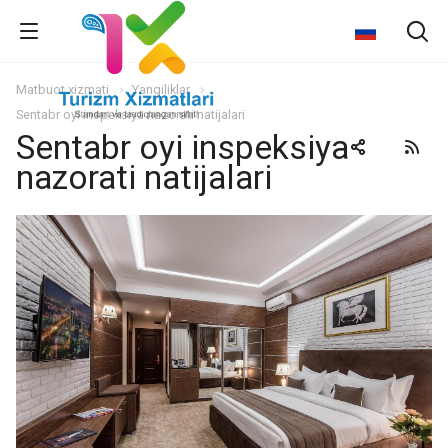
Matbuot xizmati
Yangiliklar
Sentabr oyi inspeksiya nazorati natijalari
Sentabr oyi inspeksiya
nazorati natijalari