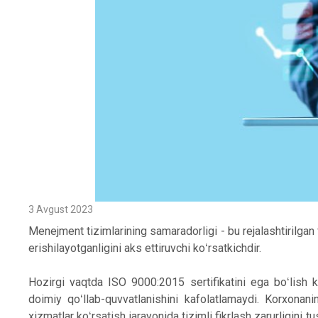
3 Avgust 2023
Menejment tizimlarining samaradorligi - bu rejalashtirilgan f
erishilayotganligini aks ettiruvchi koʻrsatkichdir.
Hozirgi vaqtda ISO 9000:2015 sertifikatini ega boʻlish ke
doimiy qoʻllab-quvvatlanishini kafolatlamaydi. Korxonani
xizmatlar koʻrsatish jarayonida tizimli fikrlash zarurligin