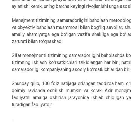
aylanishi kerak, uning barcha keyingi rivojlanishi unga asos
Menejment tizimining samaradorligini baholash metodologiy
va obyektiv baholash muammosi bilan bogʻliq savollar, shun
amaliy ahamiyatga ega boʻlgan vazifa shakliga ega boʻlad
zarurati bilan toʻqnashadi.
Sifat menejmenti tizimining samaradorligini baholashda ko
tizimning ishlash koʻrsatkichlari ta’kidlangan har bir jih
samaradorligi kompaniyaning asosiy koʻrsatkichlaridan birid
Shunday qilib, 100 foiz natijaga erishgan taqdirda ham, er
doimiy ravishda oshirish mumkin va kerak. Axir menejmen
faoliyatni amalga oshirish jarayonida ishlab chiqilgan ya
turadigan faoliyatdir
.