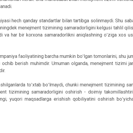
lanadi.
asi hech qanday standartlar bilan tartibga solinmaydi. Shu saba
ingdek menejment tizimining samaradorligini kelgusi tahlil qilis
i va har bir korxona samaradorlikni aniqlashning oʻziga xos usu
mpaniya faoliyatining barcha mumkin boʻlgan tomonlarini, shu ju
atni ochib berish muhimdir. Umuman olganda, menejment tizimi jar
ir.
ishilganlarda toʻxtab boʻlmaydi, chunki menejment tizimining sam
t tizimining samaradorligini oshirish - doimiy takomillashtir
ngi, yuqori maqsadlarga erishish qobiliyatini oshirish boʻyicha