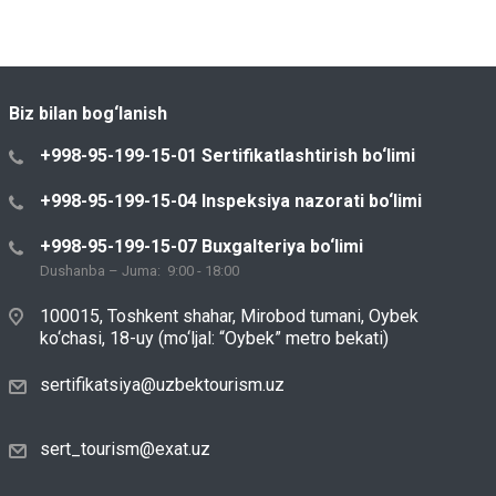
Biz bilan bog‘lanish
+998-95-199-15-01 Sertifikatlashtirish bo‘limi
+998-95-199-15-04 Inspeksiya nazorati bo‘limi
+998-95-199-15-07 Buxgalteriya bo‘limi
Dushanba – Juma: 9:00 - 18:00
100015, Toshkent shahar, Mirobod tumani, Oybek
ko‘chasi, 18-uy (mo‘ljal: “Oybek” metro bekati)
sertifikatsiya@uzbektourism.uz
sert_tourism@exat.uz