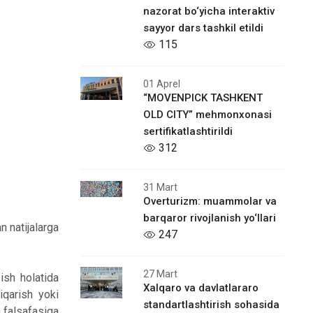
nazorat bo‘yicha interaktiv
sayyor dars tashkil etildi
115
01 Aprel
“MOVENPICK TASHKENT
OLD CITY” mehmonxonasi
sertifikatlashtirildi
312
31 Mart
Overturizm: muammolar va
barqaror rivojlanish yo‘llari
n natijalarga
247
27 Mart
ish holatida
Xalqaro vа davlatlararo
iqarish yoki
standartlashtirish sohasida
a falsafasiga