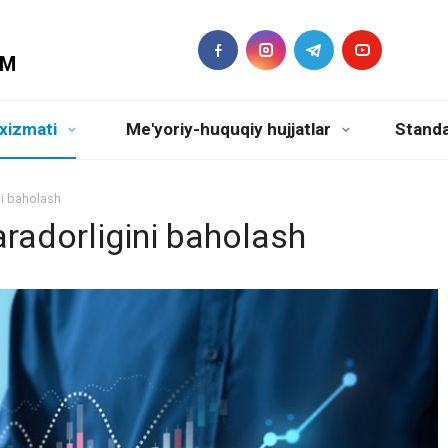
DM
xizmati
Me'yoriy-huquqiy hujjatlar
Standa
ni baholash
radorligini baholash