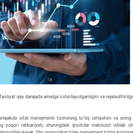
aoliyat qay darajada amalga oshirilayotganligini va rejalashtirilga
lajakda sifat menejmenti tizimining toʻliq ishlashini va uning 
ng yuqori rahbariyati, shuningdek ijrochilar mahsulot ishlab ch
i tushunishlari kerak. Shu munosabat bilan menejment tizimi korxon