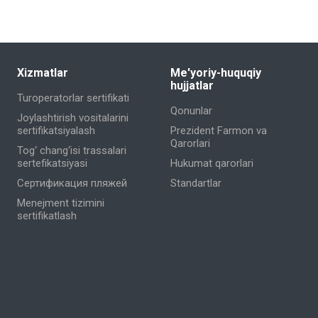
Xizmatlar
Me'yoriy-huquqiy
hujjatlar
Turoperatorlar sertifikati
Qonunlar
Joylashtirish vositalarini
sertifikatsiyalash
Prezident Farmon va
Qarorlari
Tog‘ chang‘isi trassalari
sertefikatsiyasi
Hukumat qarorlari
Сертификация пляжей
Standartlar
Menejment tizimini
sertifikatlash