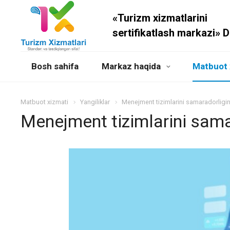
«Turizm xizmatlarini
sertifikatlash markazi» 
Bosh sahifa
Markaz haqida
Matbuot 
Matbuot xizmati
Yangiliklar
Menejment tizimlarini samaradorligi
Menejment tizimlarini sama