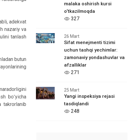
malaka oshirish kursi
o‘tkazilmoqda
327
bli, adekvat
h nazariy va
26 Mart
lini tanlash
Sifat menejmenti tizimi
uchun tashqi yechimlar:
zamonaviy yondashuvlar va
mladan butun
afzalliklar
ayonlarining
271
aradorligini
25 Mart
Yangi inspeksiya rejasi
ish boʻyicha
tasdiqlandi
 takrorlanib
248