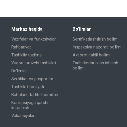
Markaz haqida
Bo‘limlar
Vazifalar va funktsiyalar
Sertifikatlashtirish bo‘limi
Rahbariyat
Inspeksiya nazorati bo‘limi
Tashkiliy tuzilma
Axborot-tahlil bo‘limi
Yuqori turuvchi tashkilot
Tadbirkorlar bilan ishlash
boʻlimi
Bo‘limlar
Sertifikat va pasportlar
Tashkilot faoliyati
Baholash tartib-taomillari
Korrupsiyaga qarshi
kurashish
Vakansiyalar