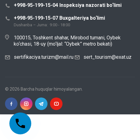
+998-95-199-15-04 Inspeksiya nazorati bo‘limi
+998-95-199-15-07 Buxgalteriya bo‘limi
Dushanba – Juma: 9:00 - 18:00
100015, Toshkent shahar, Mirobod tumani, Oybek
ko‘chasi, 18-uy (mo‘ljal: “Oybek” metro bekati)
sertifikaciya.turizm@mail.ru
sert_tourism@exat.uz
© 2026 Barcha huquqlar himoyalangan.