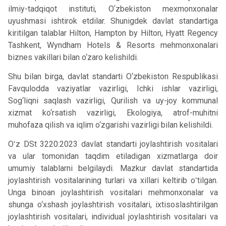
ilmiy-tadqiqot instituti, Oʼzbekiston mexmonxonalar
uyushmasi ishtirok etdilar. Shunigdek davlat standartiga
kiritilgan talablar Hilton, Hampton by Hilton, Hyatt Regency
Tashkent, Wyndham Hotels & Resorts mehmonxonalari
biznes vakillari bilan o‘zaro kelishildi.
Shu bilan birga, davlat standarti O‘zbekiston Respublikasi
Favqulodda vaziyatlar vazirligi, Ichki ishlar vazirligi,
Sog‘liqni saqlash vazirligi, Qurilish va uy-joy kommunal
xizmat ko‘rsatish vazirligi, Ekologiya, atrof-muhitni
muhofaza qilish va iqlim o‘zgarishi vazirligi bilan kelishildi.
Oʻz DSt 3220:2023 davlat standarti joylashtirish vositalari
va ular tomonidan taqdim etiladigan xizmatlarga doir
umumiy talablarni belgilaydi. Mazkur davlat standartida
joylashtirish vositalarining turlari va xillari keltirib oʻtilgan.
Unga binoan joylashtirish vositalari mehmonxonalar va
shunga o‘xshash joylashtirish vositalari, ixtisoslashtirilgan
joylashtirish vositalari, individual joylashtirish vositalari va