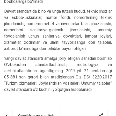
boshqalarga boʻlinadi.
Davlat standartida bino va unga tutash hudud, texnik jihozlar
va asbob-uskunalar, nomer fondi, nomerlarning texnik
jihozlanishi, nomerni mebel va inventarlar bilan jihozlanishi,
nomerlarni sanitariya-gigienik jihozlanishi, umumiy
foydalanish uchun sanitariya obyektlari, jamoat joylari,
xizmatlar, xodimlar va ularni tayyorlashga doir talablar,
axborot ta’minotiga doir talablar bayon etilgan.
Yangi davlat standarti amalga joriy etilgan sanadan boshlab
O‘zbekiston standartlashtirish, metrologiya va
sertifikatlashtirish agentligining 2017-yil 21-sentabrdagi
05-881-son qarori bilan tasdiqlangan O‘z DSt 3220:2017
“Turizm xizmatlari. Joylashtirish vositalari. Umumiy talablar”
davlat standarti o‘z kuchini yo‘qotgan hisoblanadi.
Yangiliklarga qaytish