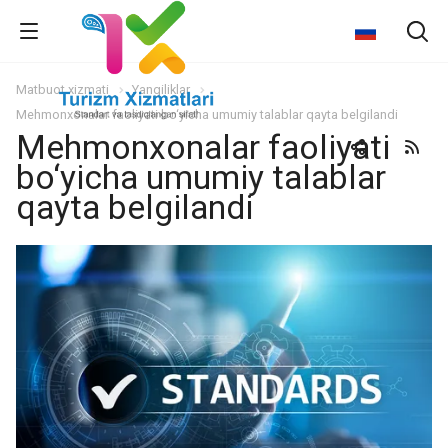
Matbuot xizmati
Yangiliklar
Mehmonxonalar faoliyati bo‘yicha umumiy talablar qayta belgilandi
Mehmonxonalar faoliyati
bo‘yicha umumiy talablar
qayta belgilandi