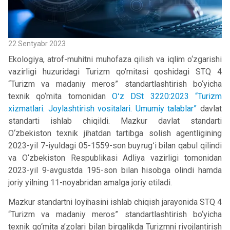
22 Sentyabr 2023
Ekologiya, atrof-muhitni muhofaza qilish va iqlim o‘zgarishi
vazirligi huzuridagi Turizm qo‘mitasi qoshidagi STQ 4
“Turizm va madaniy meros” standartlashtirish bo‘yicha
texnik qo‘mita tomonidan
Oʻz DSt 3220:2023 “Turizm
xizmatlari. Joylashtirish vositalari. Umumiy talablar”
davlat
standarti ishlab chiqildi. Mazkur davlat standarti
O‘zbekiston texnik jihatdan tartibga solish agentligining
2023-yil 7-iyuldagi 05-1559-son buyrugʻi bilan qabul qilindi
va O‘zbekiston Respublikasi Adliya vazirligi tomonidan
2023-yil 9-avgustda 195-son bilan hisobga olindi hamda
joriy yilning 11-noyabridan amalga joriy etiladi.
Mazkur standartni loyihasini ishlab chiqish jarayonida STQ 4
“Turizm va madaniy meros” standartlashtirish bo‘yicha
texnik qo‘mita a’zolari bilan birgalikda Turizmni rivojlantirish