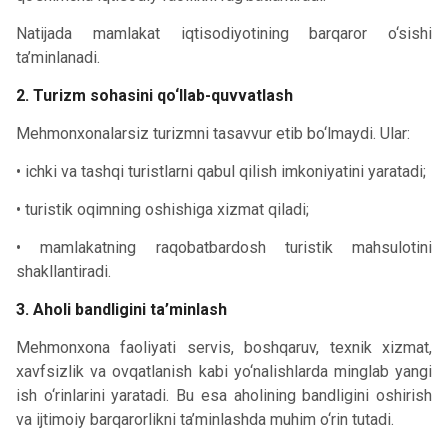
Natijada mamlakat iqtisodiyotining barqaror o‘sishi
ta’minlanadi.
2. Turizm sohasini qo‘llab-quvvatlash
Mehmonxonalarsiz turizmni tasavvur etib bo‘lmaydi. Ular:
• ichki va tashqi turistlarni qabul qilish imkoniyatini yaratadi;
• turistik oqimning oshishiga xizmat qiladi;
• mamlakatning raqobatbardosh turistik mahsulotini
shakllantiradi.
3. Aholi bandligini ta’minlash
Mehmonxona faoliyati servis, boshqaruv, texnik xizmat,
xavfsizlik va ovqatlanish kabi yo‘nalishlarda minglab yangi
ish o‘rinlarini yaratadi. Bu esa aholining bandligini oshirish
va ijtimoiy barqarorlikni ta’minlashda muhim o‘rin tutadi.