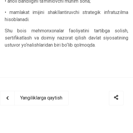
• aholi bandligini ta’minlovchi muhim soha;
• mamlakat imijini shakllantiruvchi strategik infratuzilma
hisoblanadi.
Shu bois mehmonxonalar faoliyatini tartibga solish,
sertifikatlash va doimiy nazorat qilish davlat siyosatining
ustuvor yo‘nalishlaridan biri bo‘lib qolmoqda.
Yangiliklarga qaytish