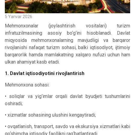
5 Yanvar 2026
Mehmonxonalar (joylashtirish vositalari) turizm
infratuzilmasining asosiy bo‘g‘ini hisoblanadi. Davlat
miqyosida mehmonxonalarning mavjudligi va barqaror
rivojlanishi nafaqat turizm sohasi, balki iqtisodiyot, ijtimoiy
barqarorlik hamda mamlakatning xalqaro nufuzi uchun ham
ulkan ahamiyat kasb etadi.
1. Davlat iqtisodiyotini rivojlantirish
Mehmonxona sohasi:
• soliqlar va yig‘imlar orqali davlat byudjeti tushumlarini
oshiradi;
• xizmatlar sohasining ulushini kengaytiradi;
• ovqatlanish, transport, savdo va ekskursiya xizmatlari kabi
qo‘shimcha iqtisodiy faollikni rag‘batlantiradi.