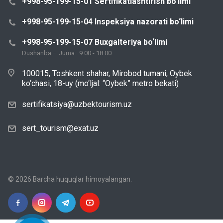
+998-95-199-15-01 Sertifikatlashtirish bo‘limi
+998-95-199-15-04 Inspeksiya nazorati bo‘limi
+998-95-199-15-07 Buxgalteriya bo‘limi
Dushanba – Juma: 9:00 - 18:00
100015, Toshkent shahar, Mirobod tumani, Oybek
ko‘chasi, 18-uy (mo‘ljal: “Oybek” metro bekati)
sertifikatsiya@uzbektourism.uz
sert_tourism@exat.uz
© 2026 Barcha huquqlar himoyalangan.