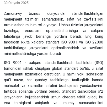
30 Oktyabr 2025
Zamonaviy biznes dunyosida standartlashtirilgan
menejment
tizimlari samaradorlik, sifat va xavfsizlikni
ta
’
minlashda muhim rol oʻynaydi. Ushbu tizimlar jarayonlarni
tuzishga, resurslarni optimallashtirishga va xalqaro
talablarga javob berishga yordam beradi. Eng keng
tarqalgan ikkita xalqaro standart ISO 9001 va ISO 22000
tashkilotlarga jarayonlarni optimallashtirish va xavflarni
minimallashtirishga yordam beradi.
ISO 9001
-
xalqaro standartlashtirish tashkiloti (ISO)
tomonidan ishlab chiqilgan global standart boʻlib, u sifat
menejmenti tizimlariga qaratilgan. U hajmi yoki
sohasi
dan
qat
’
i nazar, har qanday tashkilotga taalluqlidir
hamda
mahsulot va xizmatlar sifatini boshqarish yondashuvini
tartibga solishga yordam beradi. Standart tashkilotga oʻz
jarayonlarini hujjatlashtirish uchun
chegara
taklif qiladi, bu
esa toʻsiqlarni aniqlash va umumiy samaradorlikni