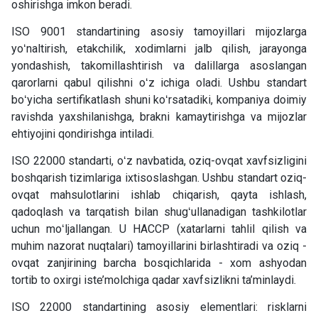
oshirishga imkon beradi.
ISO 9001
standarti
ning asosiy tamoyillari mijozlarga
yoʻnaltirish, etakchilik, xodimlarni jalb qilish, jarayonga
yondashish, takomillashtirish va dalillarga asoslangan
qarorlarni qabul qilishni oʻz ichiga oladi. Ushbu standart
boʻyicha sertifikatlash shuni koʻrsatadiki, kompaniya doimiy
ravishda yaxshilanishga,
brak
ni kamaytirishga va mijozlar
ehtiyojini qondirishga intiladi.
ISO 22000
standarti
, oʻz navbatida, oziq-ovqat xavfsizligini
boshqarish tizimlariga
ixtisoslashgan. Ushbu standart oziq-
ovqat mahsulotlarini ishlab chiqarish, qayta ishlash,
qadoqlash va tarqatish bilan shugʻullanadigan tashkilotlar
uchun moʻljallangan. U HACCP (xatarlarni tahlil qilish va
muhim nazorat
nuqtal
ari) tamoyillarini birlashtiradi va oziq -
ovqat zanjirining barcha bosqichlarida
-
xom ashyodan
tortib to oxirgi iste
’
molchiga qadar xavfsizlikni ta
’
minlaydi.
ISO 22000
standarti
ning asosiy elementlari
:
risklarni