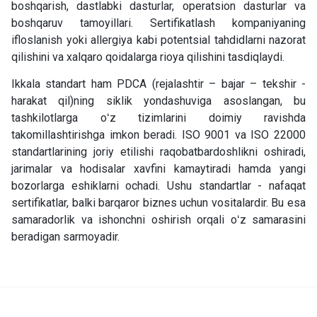
boshqarish, dastlabki dasturlar, operatsion dasturlar va
boshqaruv tamoyillari. Sertifikatlash kompaniyaning
ifloslanish yoki allergiya kabi potentsial tahdidlarni nazorat
qilishini va xalqaro qoidalarga rioya qilishini tasdiqlaydi.
Ikkala standart ham PDCA
(rejalashtir – bajar
–
tekshir
-
harakat qil)ning siklik yondashuviga asoslangan, bu
tashkilotlarga oʻz tizimlarini doimiy ravishda
takomillashtirishga imkon beradi. ISO 9001 va ISO 22000
standartlar
i
ning joriy etilishi raqobatbardoshlikni oshiradi,
jarimalar va hodisalar xavfini kamaytiradi
hamda
yangi
bozorlarga eshiklarni ochadi.
Ushu
standartlar
-
nafaqat
sertifikatlar, balki barqaror biznes uchun vositalardir. Bu
esa
samaradorlik va ishonchni oshirish orqali oʻz samarasini
beradigan sarmoyadir.