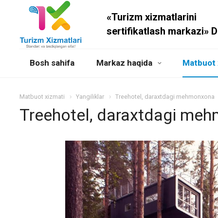
«Turizm xizmatlarini
sertifikatlash markazi» 
Bosh sahifa
Markaz haqida
Matbuot 
Matbuot xizmati
Yangiliklar
Treehotel, daraxtdagi mehmonxona
Treehotel, daraxtdagi me