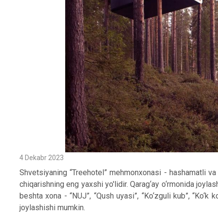
4 Dekabr 2023
Shvetsiyaning “Treehotel” mehmonxonasi - hashamatli va 
chiqarishning eng yaxshi yo'lidir. Qarag‘ay o‘rmonida joyl
beshta xona - “NUJ”, “Qush uyasi”, “Ko‘zguli kub”, “Ko‘k ko
joylashishi mumkin.