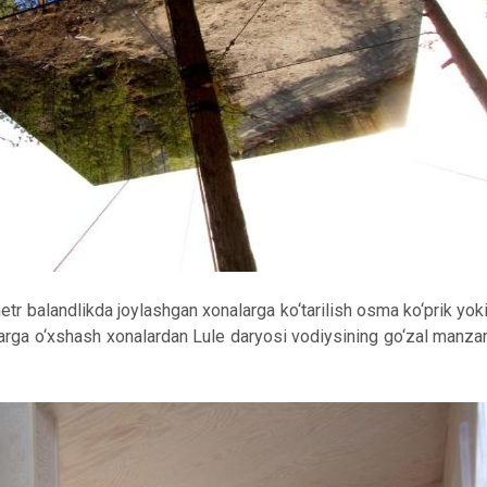
r balandlikda joylashgan xonalarga ko‘tarilish osma ko‘prik yoki
arga o‘xshash xonalardan Lule daryosi vodiysining go‘zal manzara