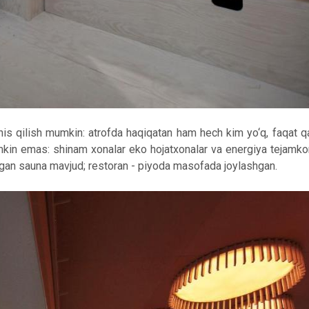
 his qilish mumkin: atrofda haqiqatan ham hech kim yo‘q, faqat q
umkin emas: shinam xonalar eko hojatxonalar va energiya tejamkor
angan sauna mavjud; restoran - piyoda masofada joylashgan.