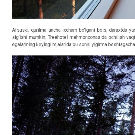
Afsuski, qurilma ancha ixcham bo‘lgani bois, daraxtda y
sig‘ishi mumkin. Treehotel mehmonxonasida ochilish vaqt
egalarining keyingi rejalarida bu sonni yigirma beshtagacha 