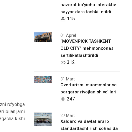
nazorat bo‘yicha interaktiv
sayyor dars tashkil etildi
115
01 Aprel
“MOVENPICK TASHKENT
OLD CITY” mehmonxonasi
sertifikatlashtirildi
312
31 Mart
Overturizm: muammolar va
barqaror rivojlanish yo‘llari
247
zni ro'yobga
i bilan jami
27 Mart
tagacha kishi
Xalqaro vа davlatlararo
standartlashtirish sohasida