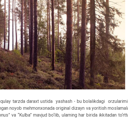
qulay tarzda daraxt ustida yashash - bu bolalikdagi orzularimi
ashgan noyob mehmonxonada original dizayn va yoritish moslamalar
nus” va “Kulba” mavjud bo‘lib, ularning har birida ikkitadan to‘rt