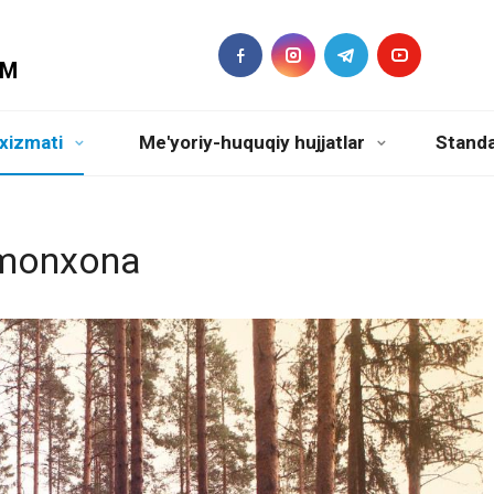
DM
xizmati
Me'yoriy-huquqiy hujjatlar
Standa
hmonxona