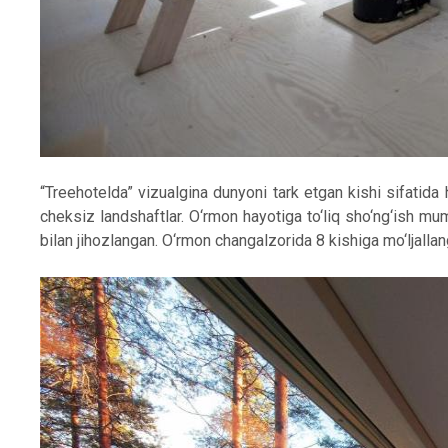
“Treehotelda” vizualgina dunyoni tark etgan kishi sifatida
cheksiz landshaftlar. O‘rmon hayotiga to‘liq sho‘ng‘ish m
bilan jihozlangan. O‘rmon changalzorida 8 kishiga mo‘ljall