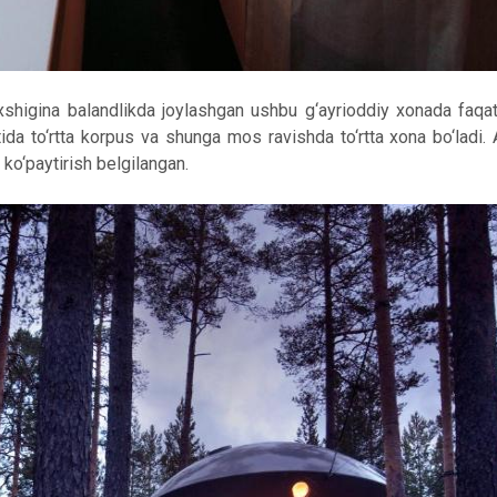
axshigina balandlikda joylashgan ushbu g‘ayrioddiy xonada faqa
ida to‘rtta korpus va shunga mos ravishda to‘rtta xona bo‘ladi
ko‘paytirish belgilangan.