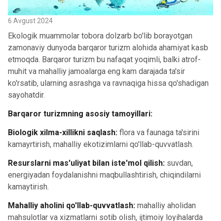
6 Avgust 2024
Ekologik muammolar tobora dolzarb bo'lib borayotgan
zamonaviy dunyoda barqaror turizm alohida ahamiyat kasb
etmoqda. Barqaror turizm bu nafaqat yoqimli, balki atrof-
muhit va mahalliy jamoalarga eng kam darajada ta'sir
ko'rsatib, ularning asrashga va ravnaqiga hissa qo'shadigan
sayohatdir.
Barqaror turizmning asosiy tamoyillari:
Biologik xilma-xillikni saqlash:
flora va faunaga ta'sirini
kamayrtirish, mahalliy ekotizimlarni qo'llab-quvvatlash.
Resurslarni mas'uliyat bilan iste'mol qilish:
suvdan,
energiyadan foydalanishni maqbullashtirish, chiqindilarni
kamaytirish.
Mahalliy aholini qo'llab-quvvatlash:
mahalliy aholidan
mahsulotlar va xizmatlarni sotib olish, ijtimoiy loyihalarda