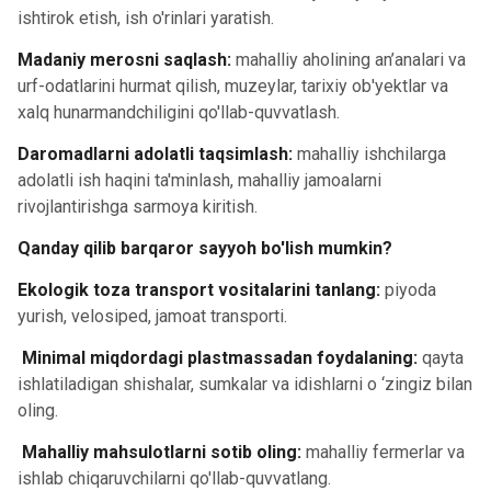
ishtirok etish, ish o'rinlari yaratish.
Madaniy merosni saqlash:
mahalliy aholining an’analari va
urf-odatlarini hurmat qilish, muzeylar, tarixiy ob'yektlar va
xalq hunarmandchiligini qo'llab-quvvatlash.
Daromadlarni adolatli taqsimlash:
mahalliy ishchilarga
adolatli ish haqini ta'minlash, mahalliy jamoalarni
rivojlantirishga sarmoya kiritish.
Qanday qilib barqaror sayyoh bo'lish mumkin?
Ekologik toza transport vositalarini tanlang:
piyoda
yurish, velosiped, jamoat transporti.
Minimal miqdordagi plastmassadan foydalaning:
qayta
ishlatiladigan shishalar, sumkalar va idishlarni o ‘zingiz bilan
oling.
Mahalliy mahsulotlarni sotib oling:
mahalliy fermerlar va
ishlab chiqaruvchilarni qo'llab-quvvatlang.