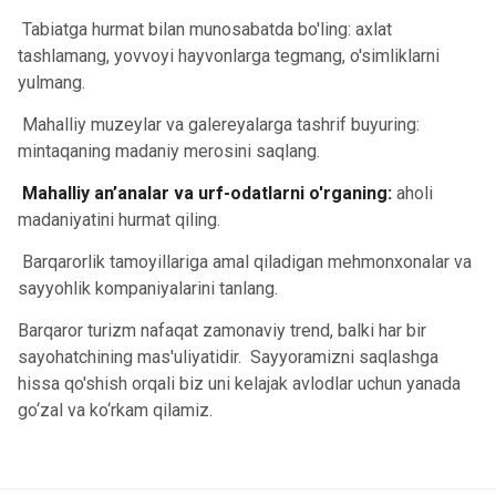
Tabiatga hurmat bilan munosabatda bo'ling: axlat
tashlamang, yovvoyi hayvonlarga tegmang, o'simliklarni
yulmang.
Mahalliy muzeylar va galereyalarga tashrif buyuring:
mintaqaning madaniy merosini saqlang.
Mahalliy an’analar va urf-odatlarni o'rganing:
aholi
madaniyatini hurmat qiling.
Barqarorlik tamoyillariga amal qiladigan mehmonxonalar va
sayyohlik kompaniyalarini tanlang.
Barqaror turizm nafaqat zamonaviy trend, balki har bir
sayohatchining mas'uliyatidir. Sayyoramizni saqlashga
hissa qo'shish orqali biz uni kelajak avlodlar uchun yanada
go‘zal va ko‘rkam qilamiz.