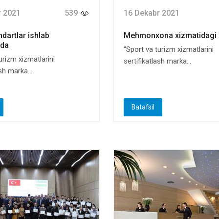
r 2021
539
16 Dekabr 2021
ndartlar ishlab
Mehmonxona xizmatidagi x
qda
“Sport va turizm xizmatlarini
urizm xizmatlarini
sertifikatlash marka...
sh marka...
Batafsil