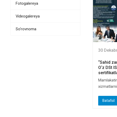
Fotogalereya
Videogalereya
So'rovnoma
30 Dekab
“Sahid z
O‘z DSt I
sertifikatl
Mamlakatim
xizmatlarni
Batafsil