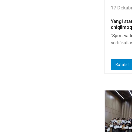
17 Dekab
Yangi sta
chiqilmo
“Sport va t
sertifikatla
Batafsil