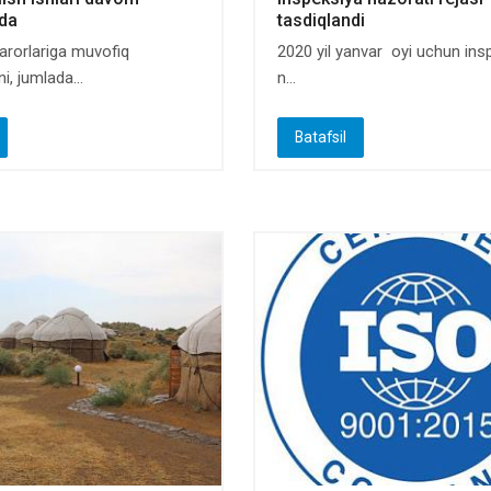
qda
tasdiqlandi
rorlariga muvofiq
2020 yil yanvar oyi uchun ins
i, jumlada...
n...
Batafsil