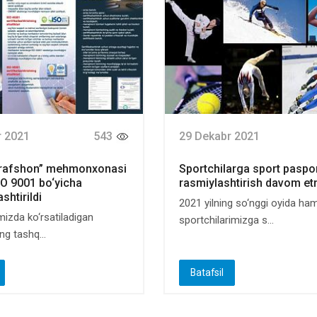
r 2021
543
29 Dekabr 2021
arafshon” mehmonxonasi
Sportchilarga sport paspor
SO 9001 bo‘yicha
rasmiylashtirish davom e
ashtirildi
2021 yilning so‘nggi oyida ha
izda ko‘rsatiladigan
sportchilarimizga s...
ng tashq...
Batafsil