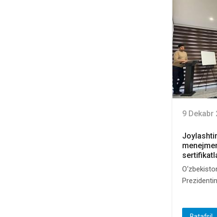
9 Dekabr
Joylashtir
menejment
sertifikat
O‘zbekisto
Prezidentini
Batafsil