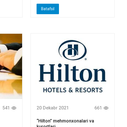
Batafsil
541
20 Dekabr 2021
661
“Hilton” mehmonxonalari va
kurortlari