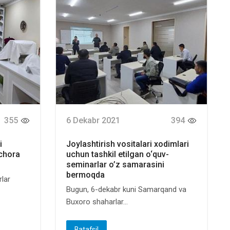
355
6 Dekabr 2021
394
i
Joylashtirish vositalari xodimlari
 chora
uchun tashkil etilgan o‘quv-
seminarlar o’z samarasini
bermoqda
rlar
Bugun, 6-dekabr kuni Samarqand va
Buxoro shaharlar...
Batafsil