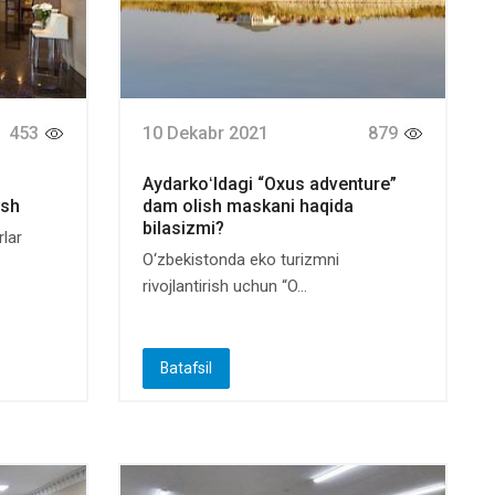
453
10 Dekabr 2021
879
Aydarkoʻldagi “Oxus adventure”
ish
dam olish maskani haqida
bilasizmi?
rlar
O‘zbekistonda eko turizmni
rivojlantirish uchun “O...
Batafsil