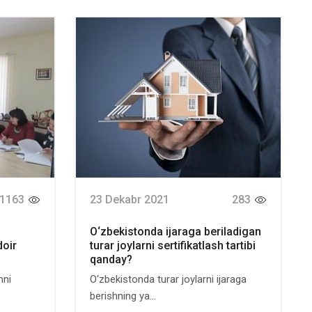
1163
23 Dekabr 2021
283
O‘zbekistonda ijaraga beriladigan
doir
turar joylarni sertifikatlash tartibi
qanday?
mni
O‘zbekistonda turar joylarni ijaraga
berishning ya...