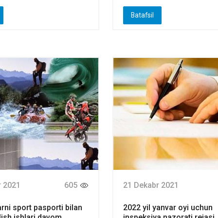
Batafsil
r 2021
605
21 Dekabr 2021
rni sport pasporti bilan
2022 yil yanvar oyi uchun
ish ishlari davom
inspeksiya nazorati rejasi