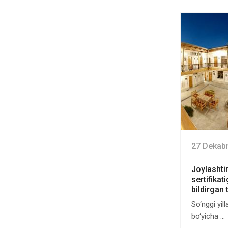
27 Dekab
Joylashtir
sertifikat
bildirgan 
So‘nggi yill
bo‘yicha ...