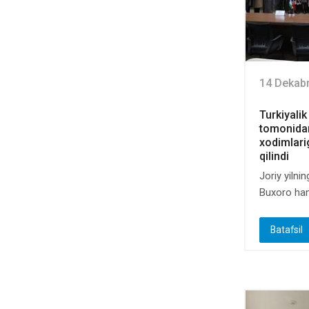
14 Dekab
Turkiyali
tomonidan
xodimlarig
qilindi
Joriy yilni
Buxoro ha
Batafsil