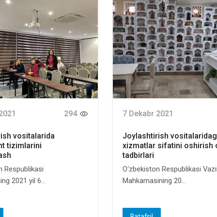
 2021
294
7 Dekabr 2021
ish vositalarida
Joylashtirish vositalaridag
 tizimlarini
xizmatlar sifatini oshirish
lash
tadbirlari
n Respublikasi
O‘zbekiston Respublikasi Vazi
ng 2021 yil 6...
Mahkamasining 20...
Batafsil