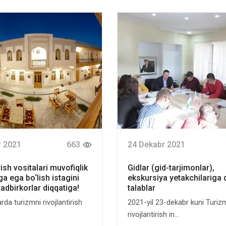
r 2021
663
24 Dekabr 2021
ish vositalari muvofiqlik
Gidlar (gid-tarjimonlar),
iga ega bo‘lish istagini
ekskursiya yetakchilariga 
tadbirkorlar diqqatiga!
talablar
arda turizmni rivojlantirish
2021-yil 23-dekabr kuni Turiz
rivojlantirish in...