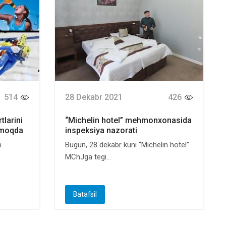
514
28 Dekabr 2021
426
tlarini
“Michelin hotel” mehmonxonasida
tmoqda
inspeksiya nazorati
m
Bugun, 28 dekabr kuni “Michelin hotel”
MChJga tegi...
Batafsil