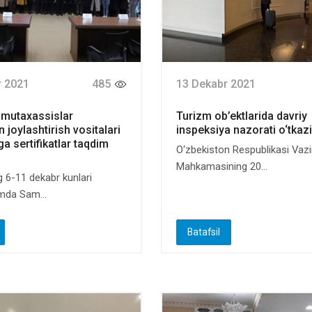
r 2021
485
13 Dekabr 2021
k mutaxassislar
Turizm ob’ektlarida davriy
 joylashtirish vositalari
inspeksiya nazorati o‘tkaz
a sertifikatlar taqdim
O‘zbekiston Respublikasi Vazi
Mahkamasining 20...
ng 6-11 dekabr kunlari
mda Sam...
Batafsil