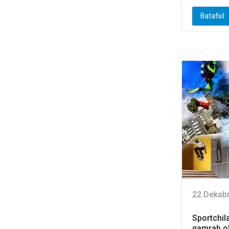
Batafsil
22 Dekab
Sportchila
qamrab ol