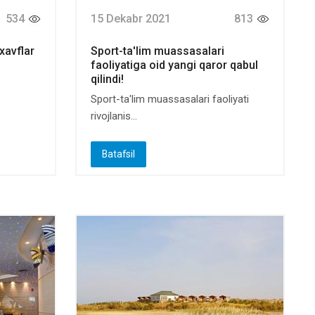
534
15 Dekabr 2021
813
avflar
Sport-ta'lim muassasalari
faoliyatiga oid yangi qaror qabul
qilindi!
Sport-ta'lim muassasalari faoliyati
rivojlanis...
Batafsil