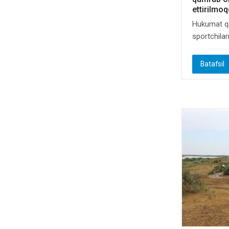
ettirilmo
Hukumat qa
sportchilarn
Batafsil