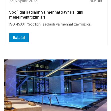
23 Noyabr 2023
906
Sog‘liqni saqlash va mehnat xavfsizligini
menejment tizimlari
ISO 45001 “Sog‘liqni saqlash va mehnat xavfsizligi...
Batafsil