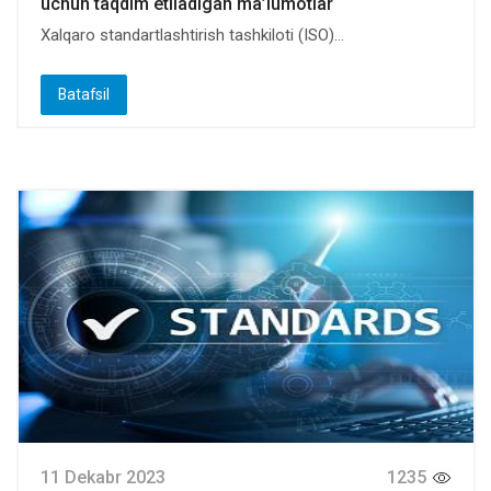
uchun taqdim etiladigan ma’lumotlar
Xalqaro standartlashtirish tashkiloti (ISO)...
Batafsil
11 Dekabr 2023
1235