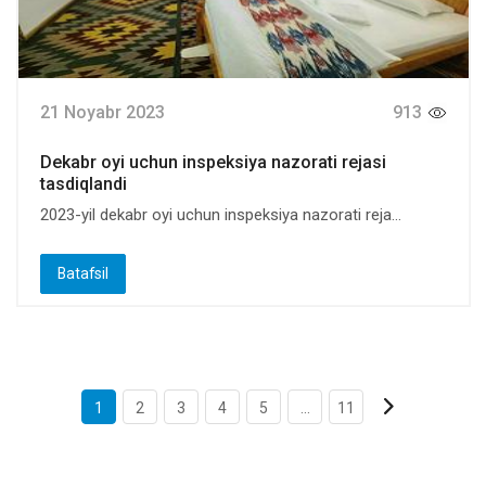
21 Noyabr 2023
913
Dekabr oyi uchun inspeksiya nazorati rejasi
tasdiqlandi
2023-yil dekabr oyi uchun inspeksiya nazorati reja...
Batafsil
1
2
3
4
5
...
11