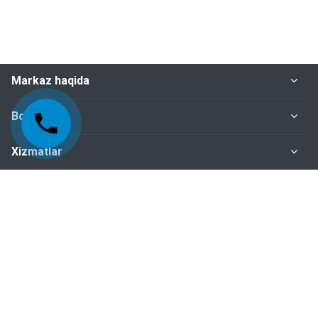
Markaz haqida
Bo‘limlar
Xizmatlar
Me'yoriy-huquqiy hujjatlar
Biz bilan bog‘lanish
+998-95-199-15-01 Sertifikatlashtirish bo‘limi
+998-95-199-15-04 Inspeksiya nazorati bo‘limi
+998-95-199-15-07 Buxgalteriya bo‘limi