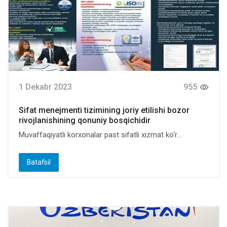
1 Dekabr 2023
955
Sifat menejmenti tizimining joriy etilishi bozor
rivojlanishining qonuniy bosqichidir
Muvaffaqiyatli korxonalar past sifatli xizmat ko‘r...
Batafsil