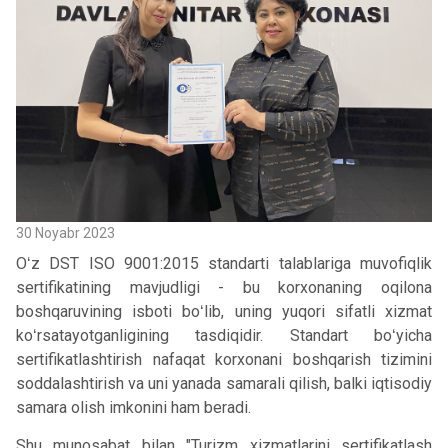
30 Noyabr 2023
Oʻz DST ISO 9001:2015 standarti talablariga muvofiqlik
sertifikatining mavjudligi - bu korxonaning oqilona
boshqaruvining isboti boʻlib, uning yuqori sifatli xizmat
koʻrsatayotganligining tasdiqidir. Standart boʻyicha
sertifikatlashtirish nafaqat korxonani boshqarish tizimini
soddalashtirish va uni yanada samarali qilish, balki iqtisodiy
samara olish imkonini ham beradi.
Shu munosabat bilan "Turizm xizmatlarini sertifikatlash