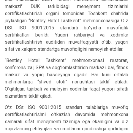
markazi" DUK tarkibidagi menejment tizimlarini
sertifikatlashtirish organi tomonidan Toshkent shahrida
joylashgan “Bentley Hotel Tashkent” mehmonxonasiga Oʻz
DSt ISO 9001:2015 standarti boʻyicha muvofiqlik
sertifikatlari berildi. Yuqori rahbariyat va xodimlar
sertifikatlashtirish auditidan muvaffaqiyatli oʻtib, yuqori
sifat va xalqaro standartga muvofiqligini namoyish etdilar.
“Bentley Hotel Tashkent” mehmonxonasi restoran,
konferens zal, SPA va sogʻlomlashtirish markazi, bar, fitnes
markaz va yopiq basseynga egadir. Har kuni ertalab
mehmonlarga “shved stoli” nonushtasi taklif etiladi.
Oʻqitilgan, tajribali va muloyim xodimlar faqat yuqori sifatli
xizmatlarni taklif qiladi.
Oʻz DSt ISO 9001:2015 standart talablariga muvofiq
sertifikatlashtirishni oʻtkazish davomida mehmonxona
samarali sifat menejmenti tizimiga ega ekanligini va oʻz
mijozlarining ehtiyojlari va umidlarini qondirishga qodirligini