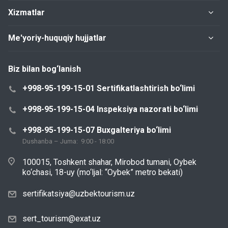
Xizmatlar
Me'yoriy-huquqiy hujjatlar
Biz bilan bog‘lanish
+998-95-199-15-01 Sertifikatlashtirish bo‘limi
+998-95-199-15-04 Inspeksiya nazorati bo‘limi
+998-95-199-15-07 Buxgalteriya bo‘limi
Dushanba – Juma: 9:00 - 18:00
100015, Toshkent shahar, Mirobod tumani, Oybek
ko‘chasi, 18-uy (mo‘ljal: “Oybek” metro bekati)
sertifikatsiya@uzbektourism.uz
sert_tourism@exat.uz