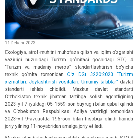
11 Dekabr 2023
Ekologiya, atrof-muhitni muhofaza qilish va iqlim o‘zgarishi
vazirligi huzuridagi Turizm qo‘mitasi qoshidagi STQ 4
“Turizm va madaniy meros” standartlashtirish bo‘yicha
texnik qo‘mita tomonidan
Oʻz DSt 3220:2023 “Turizm
xizmatlari. Joylashtirish vositalari. Umumiy talablar”
davlat
standarti ishlab chiqildi. Mazkur davlat standarti
O‘zbekiston texnik jihatdan tartibga solish agentligining
2023-yil 7-iyuldagi 05-1559-son buyrugʻi bilan qabul qilindi
va O‘zbekiston Respublikasi Adliya vazirligi tomonidan
2023-yil 9-avgustda 195-son bilan hisobga olindi hamda
joriy yilning 11-noyabridan amalga joriy etiladi.
Mazkur standartni loyihasini ishlab chiqish jarayonida STQ 4