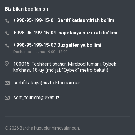
Biz bilan bog‘lanish
+998-95-199-15-01 Sertifikatlashtirish bo‘limi
+998-95-199-15-04 Inspeksiya nazorati bo‘limi
+998-95-199-15-07 Buxgalteriya bo‘limi
Dushanba – Juma: 9:00 - 18:00
100015, Toshkent shahar, Mirobod tumani, Oybek
ko‘chasi, 18-uy (mo‘ljal: “Oybek” metro bekati)
sertifikatsiya@uzbektourism.uz
sert_tourism@exat.uz
© 2026 Barcha huquqlar himoyalangan.