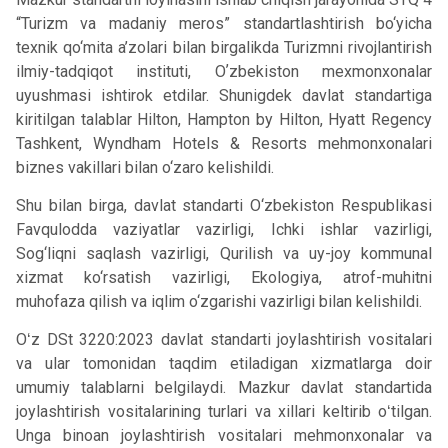
“Turizm va madaniy meros” standartlashtirish bo‘yicha
texnik qo‘mita a’zolari bilan birgalikda Turizmni rivojlantirish
ilmiy-tadqiqot instituti, Oʼzbekiston mexmonxonalar
uyushmasi ishtirok etdilar. Shunigdek davlat standartiga
kiritilgan talablar Hilton, Hampton by Hilton, Hyatt Regency
Tashkent, Wyndham Hotels & Resorts mehmonxonalari
biznes vakillari bilan o‘zaro kelishildi.
Shu bilan birga, davlat standarti O‘zbekiston Respublikasi
Favqulodda vaziyatlar vazirligi, Ichki ishlar vazirligi,
Sog‘liqni saqlash vazirligi, Qurilish va uy-joy kommunal
xizmat ko‘rsatish vazirligi, Ekologiya, atrof-muhitni
muhofaza qilish va iqlim o‘zgarishi vazirligi bilan kelishildi.
Oʻz DSt 3220:2023 davlat standarti joylashtirish vositalari
va ular tomonidan taqdim etiladigan xizmatlarga doir
umumiy talablarni belgilaydi. Mazkur davlat standartida
joylashtirish vositalarining turlari va xillari keltirib oʻtilgan.
Unga binoan joylashtirish vositalari mehmonxonalar va