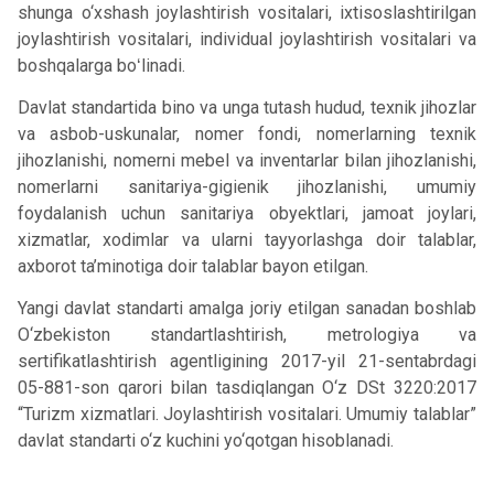
shunga o‘xshash joylashtirish vositalari, ixtisoslashtirilgan
joylashtirish vositalari, individual joylashtirish vositalari va
boshqalarga boʻlinadi.
Davlat standartida bino va unga tutash hudud, texnik jihozlar
va asbob-uskunalar, nomer fondi, nomerlarning texnik
jihozlanishi, nomerni mebel va inventarlar bilan jihozlanishi,
nomerlarni sanitariya-gigienik jihozlanishi, umumiy
foydalanish uchun sanitariya obyektlari, jamoat joylari,
xizmatlar, xodimlar va ularni tayyorlashga doir talablar,
axborot ta’minotiga doir talablar bayon etilgan.
Yangi davlat standarti amalga joriy etilgan sanadan boshlab
O‘zbekiston standartlashtirish, metrologiya va
sertifikatlashtirish agentligining 2017-yil 21-sentabrdagi
05-881-son qarori bilan tasdiqlangan O‘z DSt 3220:2017
“Turizm xizmatlari. Joylashtirish vositalari. Umumiy talablar”
davlat standarti o‘z kuchini yo‘qotgan hisoblanadi.