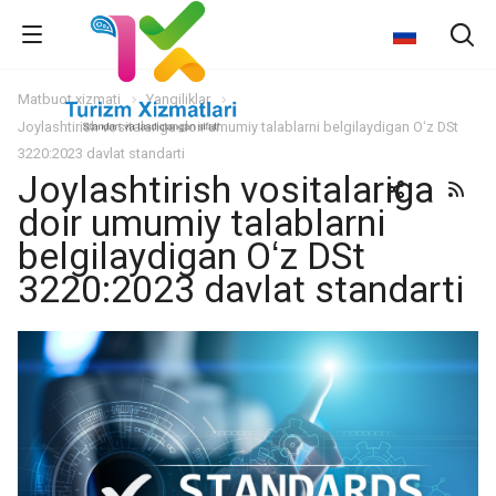
Matbuot xizmati
Yangiliklar
Joylashtirish vositalariga doir umumiy talablarni belgilaydigan Oʻz DSt
3220:2023 davlat standarti
Joylashtirish vositalariga
doir umumiy talablarni
belgilaydigan Oʻz DSt
3220:2023 davlat standarti