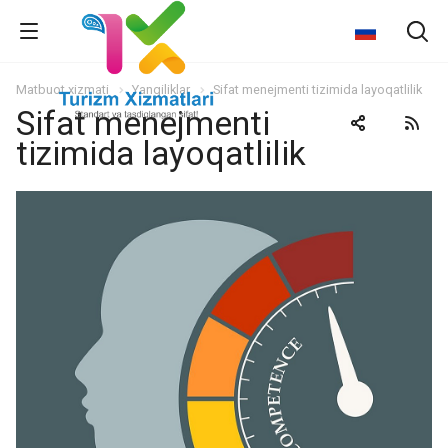
Matbuot xizmati
Yangiliklar
Sifat menejmenti tizimida layoqatlilik
Sifat menejmenti
tizimida layoqatlilik