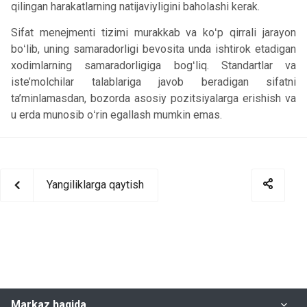
qilingan harakatlarning natijaviyligini baholashi kerak.
Sifat menejmenti tizimi murakkab va koʻp qirrali jarayon
boʻlib, uning samaradorligi bevosita unda ishtirok etadigan
xodimlarning samaradorligiga bogʻliq. Standartlar va
iste’molchilar talablariga javob beradigan sifatni
ta’minlamasdan, bozorda asosiy pozitsiyalarga erishish va
u erda munosib oʻrin egallash mumkin emas.
Yangiliklarga qaytish
Markaz haqida