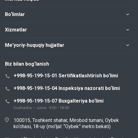
Bo‘limlar
Xizmatlar
Me'yoriy-huquqiy hujjatlar
Biz bilan bog‘lanish
+998-95-199-15-01 Sertifikatlashtirish bo‘limi
+998-95-199-15-04 Inspeksiya nazorati bo‘limi
+998-95-199-15-07 Buxgalteriya bo‘limi
Dushanba – Juma: 9:00 - 18:00
100015, Toshkent shahar, Mirobod tumani, Oybek
ko‘chasi, 18-uy (mo‘ljal: “Oybek” metro bekati)