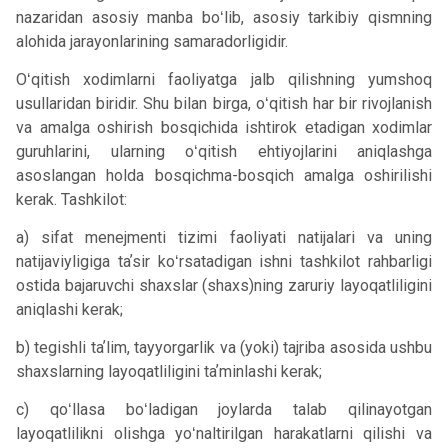
nazaridan asosiy manba boʻlib, asosiy tarkibiy qismning
alohida jarayonlarining samaradorligidir.
Oʻqitish xodimlarni faoliyatga jalb qilishning yumshoq
usullaridan biridir. Shu bilan birga, oʻqitish har bir rivojlanish
va amalga oshirish bosqichida ishtirok etadigan xodimlar
guruhlarini, ularning oʻqitish ehtiyojlarini aniqlashga
asoslangan holda bosqichma-bosqich amalga oshirilishi
kerak. Tashkilot:
a) sifat menejmenti tizimi faoliyati natijalari va uning
natijaviyligiga taʼsir koʻrsatadigan ishni tashkilot rahbarligi
ostida bajaruvchi shaxslar (shaxs)ning zaruriy layoqatliligini
aniqlashi kerak;
b) tegishli taʼlim, tayyorgarlik va (yoki) tajriba asosida ushbu
shaxslarning layoqatliligini taʼminlashi kerak;
c) qoʻllasa boʻladigan joylarda talab qilinayotgan
layoqatlilikni olishga yoʻnaltirilgan harakatlarni qilishi va