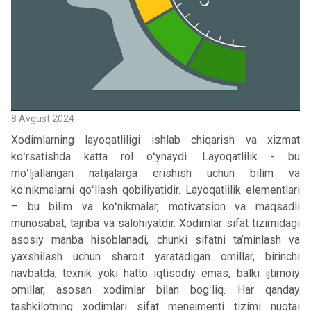
8 Avgust 2024
Xodimlarning layoqatliligi ishlab chiqarish va xizmat
koʻrsatishda katta rol oʻynaydi. Layoqatlilik - bu
moʻljallangan natijalarga erishish uchun bilim va
koʻnikmalarni qoʻllash qobiliyatidir. Layoqatlilik elementlari
– bu bilim va koʻnikmalar, motivatsion va maqsadli
munosabat, tajriba va salohiyatdir. Xodimlar sifat tizimidagi
asosiy manba hisoblanadi, chunki sifatni ta’minlash va
yaxshilash uchun sharoit yaratadigan omillar, birinchi
navbatda, texnik yoki hatto iqtisodiy emas, balki ijtimoiy
omillar, asosan xodimlar bilan bogʻliq. Har qanday
tashkilotning xodimlari sifat menejmenti tizimi nuqtai