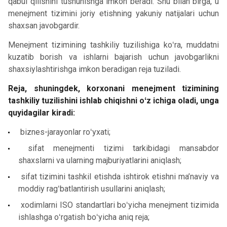
qabul qilishini tushunishga imkon beradi. Shu bilan birga, u
menejment tizimini joriy etishning yakuniy natijalari uchun
shaxsan javobgardir.
Menejment tizimining tashkiliy tuzilishiga koʻra, muddatni
kuzatib borish va ishlarni bajarish uchun javobgarlikni
shaxsiylashtirishga imkon beradigan reja tuziladi.
Reja, shuningdek, korxonani menejment tizimining
tashkiliy tuzilishini ishlab chiqishni oʻz ichiga oladi, unga
quyidagilar kiradi:
biznes-jarayonlar roʻyxati;
sifat menejmenti tizimi tarkibidagi mansabdor
shaxslarni va ularning majburiyatlarini aniqlash;
sifat tizimini tashkil etishda ishtirok etishni ma’naviy va
moddiy ragʻbatlantirish usullarini aniqlash;
xodimlarni ISO standartlari boʻyicha menejment tizimida
ishlashga oʻrgatish boʻyicha aniq reja;