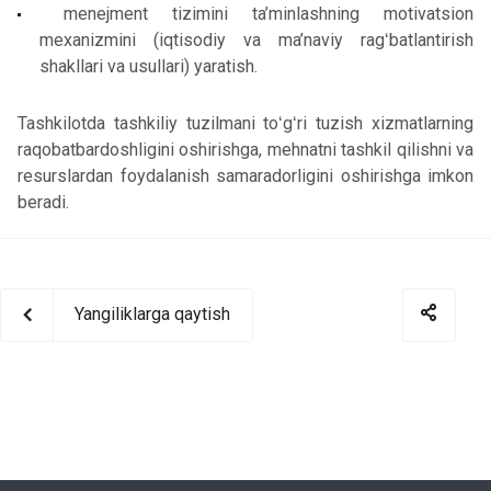
menejment tizimini ta’minlashning motivatsion
mexanizmini (iqtisodiy va ma’naviy ragʻbatlantirish
shakllari va usullari) yaratish.
Tashkilotda tashkiliy tuzilmani toʻgʻri tuzish xizmatlarning
raqobatbardoshligini oshirishga, mehnatni tashkil qilishni va
resurslardan foydalanish samaradorligini oshirishga imkon
beradi.
Yangiliklarga qaytish