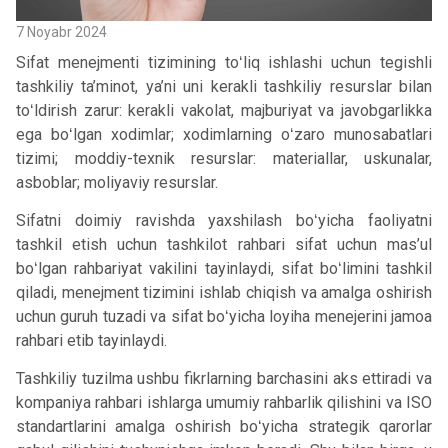
7 Noyabr 2024
Sifat menejmenti tizimining toʻliq ishlashi uchun tegishli
tashkiliy ta’minot, ya’ni uni kerakli tashkiliy resurslar bilan
toʻldirish zarur: kerakli vakolat, majburiyat va javobgarlikka
ega boʻlgan xodimlar; xodimlarning oʻzaro munosabatlari
tizimi; moddiy-texnik resurslar: materiallar, uskunalar,
asboblar; moliyaviy resurslar.
Sifatni doimiy ravishda yaxshilash boʻyicha faoliyatni
tashkil etish uchun tashkilot rahbari sifat uchun mas’ul
boʻlgan rahbariyat vakilini tayinlaydi, sifat boʻlimini tashkil
qiladi, menejment tizimini ishlab chiqish va amalga oshirish
uchun guruh tuzadi va sifat boʻyicha loyiha menejerini jamoa
rahbari etib tayinlaydi.
Tashkiliy tuzilma ushbu fikrlarning barchasini aks ettiradi va
kompaniya rahbari ishlarga umumiy rahbarlik qilishini va ISO
standartlarini amalga oshirish boʻyicha strategik qarorlar