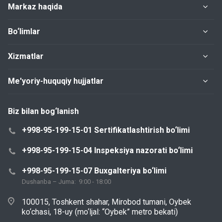
Markaz haqida
Bo‘limlar
Xizmatlar
Me'yoriy-huquqiy hujjatlar
Biz bilan bog‘lanish
+998-95-199-15-01 Sertifikatlashtirish bo‘limi
+998-95-199-15-04 Inspeksiya nazorati bo‘limi
+998-95-199-15-07 Buxgalteriya bo‘limi
Dushanba – Juma: 9:00 - 18:00
100015, Toshkent shahar, Mirobod tumani, Oybek
ko‘chasi, 18-uy (mo‘ljal: “Oybek” metro bekati)