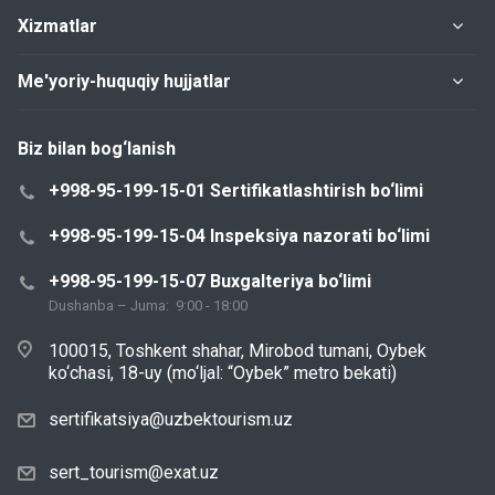
Xizmatlar
Me'yoriy-huquqiy hujjatlar
Biz bilan bog‘lanish
+998-95-199-15-01 Sertifikatlashtirish bo‘limi
+998-95-199-15-04 Inspeksiya nazorati bo‘limi
+998-95-199-15-07 Buxgalteriya bo‘limi
Dushanba – Juma: 9:00 - 18:00
100015, Toshkent shahar, Mirobod tumani, Oybek
ko‘chasi, 18-uy (mo‘ljal: “Oybek” metro bekati)
sertifikatsiya@uzbektourism.uz
sert_tourism@exat.uz