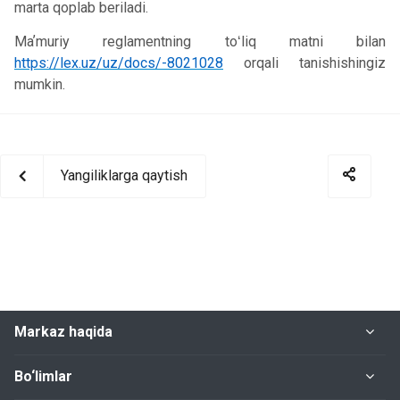
marta qoplab beriladi.
Maʼmuriy reglamentning toʻliq matni bilan
https://lex.uz/uz/docs/-8021028
orqali tanishishingiz
mumkin.
Yangiliklarga qaytish
Markaz haqida
Bo‘limlar