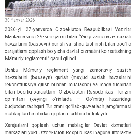
30 Yanvar 2026
2026-yil 27-yanvarda Oʻzbekiston Respublikasi Vazirlar
Mahkamasinig 29-son qarori bilan “Yangi zamonaviy suzish
havzalarini (basseyn) qurish va ishga tushirish bilan bogʻliq
xarajatlarni qoplash boʻyicha davlat xizmatini koʻrsatishning
Maʼmuriy reglamenti” qabul qilindi.
Ushbu Maʼmuriy reglament yangi zamonaviy suzish
havzalarini (basseyn) qurish (mavjud suzish havzalarini
rekonstruksiya qilish bundan mustasno) va ishga tushirish
bilan bogʻliq xarajatlarni Oʻzbekiston Respublikasi Turizm
qoʻmitasi (keyingi oʻrinlarda — Qoʻmita) huzuridagi
budjetdan tashqari Turizmni qoʻllab-quvvatlash jamgʻarmasi
mablagʻlari hisobidan qoplash tartibini belgilaydi.
Xarajatlarni qoplash uchun mablagʻlar Davlat xizmatlari
markazlari yoki Oʻzbekiston Respublikasi Yagona interaktiv