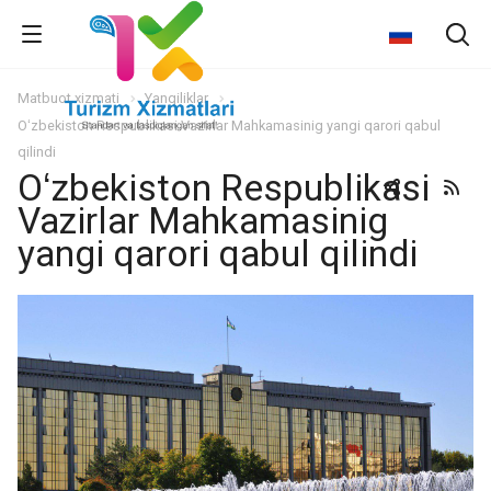
Matbuot xizmati
Yangiliklar
Oʻzbekiston Respublikasi Vazirlar Mahkamasinig yangi qarori qabul
qilindi
Oʻzbekiston Respublikasi
Vazirlar Mahkamasinig
yangi qarori qabul qilindi