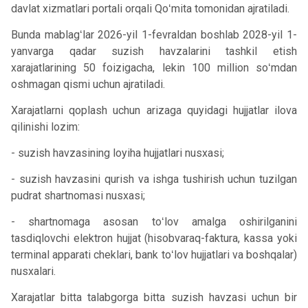
davlat xizmatlari portali orqali Qoʻmita tomonidan ajratiladi.
Bunda mablagʻlar 2026-yil 1-fevraldan boshlab 2028-yil 1-
yanvarga qadar suzish havzalarini tashkil etish
xarajatlarining 50 foizigacha, lekin 100 million soʻmdan
oshmagan qismi uchun ajratiladi.
Xarajatlarni qoplash uchun arizaga quyidagi hujjatlar ilova
qilinishi lozim:
- suzish havzasining loyiha hujjatlari nusxasi;
- suzish havzasini qurish va ishga tushirish uchun tuzilgan
pudrat shartnomasi nusxasi;
- shartnomaga asosan toʻlov amalga oshirilganini
tasdiqlovchi elektron hujjat (hisobvaraq-faktura, kassa yoki
terminal apparati cheklari, bank toʻlov hujjatlari va boshqalar)
nusxalari.
Xarajatlar bitta talabgorga bitta suzish havzasi uchun bir